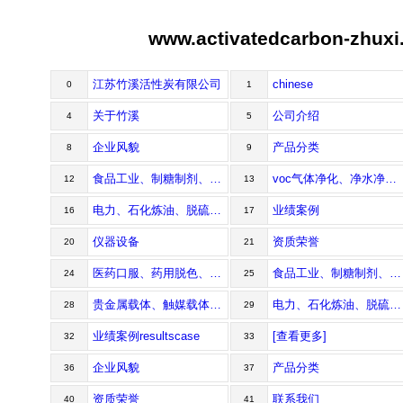
www.activatedcarbon-zhu
江苏竹溪活性炭有限公司
chinese
0
1
关于竹溪
公司介绍
4
5
企业风貌
产品分类
8
9
食品工业、制糖制剂、甜味剂用系列活性炭
voc气体净化、净水净气、溶剂回收系列活性炭
12
13
电力、石化炼油、脱硫脱硝用系列活性炭
业绩案例
16
17
仪器设备
资质荣誉
20
21
医药口服、药用脱色、针剂精制用系列活性炭
食品工业、制糖制剂、甜味剂用系列活性炭
24
25
贵金属载体、触媒载体、黄金提纯用系列活性炭
电力、石化炼油、脱硫脱硝用系列活性炭
28
29
业绩案例resultscase
[查看更多]
32
33
企业风貌
产品分类
36
37
资质荣誉
联系我们
40
41